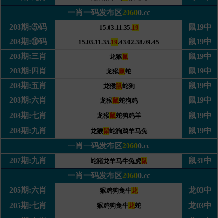
一肖一码发布区
2060
0.cc
208期:⑤码
鼠19中
15.03.11.35.
19
208期:⑩码
鼠19中
15.03.11.35.
19
.43.02.38.09.45
208期:三肖
鼠19中
龙猴
鼠
208期:四肖
鼠19中
龙猴
鼠
蛇
208期:五肖
鼠19中
龙猴
鼠
蛇狗
208期:六肖
鼠19中
龙猴
鼠
蛇狗鸡
208期:七肖
鼠19中
龙猴
鼠
蛇狗鸡羊
208期:九肖
鼠19中
龙猴
鼠
蛇狗鸡羊马兔
一肖一码发布区
2060
0.cc
207期:九肖
鼠31中
蛇猪龙羊马牛兔虎
鼠
一肖一码发布区
2060
0.cc
205期:六肖
龙03中
猴鸡狗兔牛
龙
205期:七肖
龙03中
猴鸡狗兔牛
龙
蛇