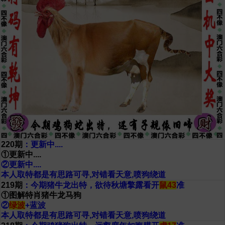
220期
：更新中....
①更新中....
②
更新中....
本人取特都是有思路可寻,对错看天意,喷狗绕道
219期
：今期猪牛龙出特，欲待秋塘擎露看开
鼠43
准
①图解特肖猪牛龙马狗
②
绿波
+蓝波
本人取特都是有思路可寻,对错看天意,喷狗绕道