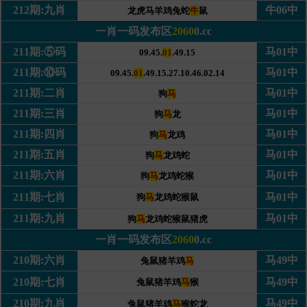
212期:九肖
牛06中
龙虎马羊鸡兔蛇
牛
鼠
一肖一码发布区
2060
0.cc
211期:⑤码
马01中
09.45.
01
.49.15
211期:⑩码
马01中
09.45.
01
.49.15.27.10.46.02.14
211期:二肖
马01中
狗
马
211期:三肖
马01中
狗
马
龙
211期:四肖
马01中
狗
马
龙鸡
211期:五肖
马01中
狗
马
龙鸡蛇
211期:六肖
马01中
狗
马
龙鸡蛇猴
211期:七肖
马01中
狗
马
龙鸡蛇猴鼠
211期:九肖
马01中
狗
马
龙鸡蛇猴鼠猪虎
一肖一码发布区
2060
0.cc
210期:六肖
马49中
兔鼠猪羊鸡
马
210期:七肖
马49中
兔鼠猪羊鸡
马
猴
210期:九肖
马49中
兔鼠猪羊鸡
马
猴蛇龙