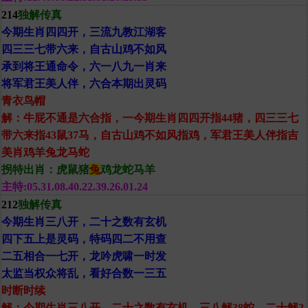
214
独解传真
今期生肖四四开，三流九教江湖客
四三三七带六来，自古山鸡不如风
承到将王通命令，六一八九一肖来
将军君王美人伴，六合本期出灵码
青衣鸟帽
解：牛屁不通是六合指，一今期生肖四四开指44猪，四三三七
带六来指43鼠37马，自古山鸡不如风指鸡，军君王美人伴指吉
美肖鸡羊兔龙马蛇
拐特出肖：虎鼠猪
兔
鸡龙蛇马羊
主特:05.31.08.40.22.39.26.01.24
212
独解传真
今期生肖三八开，二十之数有玄机
四下五上是灵码，特码四二不用查
二五相合一七开，龙吟虎啸一时发
太监当权众将乱，看好合数一三五
时断时续
解：今期生肖三八开，二十之数有玄机。三八解38蛇，二十解2