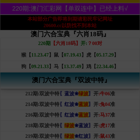
220期:澳门汇彩网【单双连中】已经上料√
本站部分广告即将到期请彩民牢记网址
20
600
.cc以防找不到本站
澳门六合宝典『六肖18码』
220期
【六肖18码】
开:
？00对
猴【
11.23.47
】鼠【
07.19.43
】虎【
05.17.29
】
狗【
09.21.33
】马【
13.37.49
】鸡【
22.34.46
】
澳门六合宝典『双波中特』
212期:双波中特
〖蓝波❀
绿波
〗
开
:牛06
准
214期:双波中特
〖红波❀
蓝波
〗
开
:兔04
准
216期:双波中特
〖红波❀
蓝波
〗
开
:马37
准
218期:双波中特
〖
绿波
❀蓝波〗
开
:虎17
准
219期:双波中特
〖
绿波
❀红波〗
开
:鼠43
准