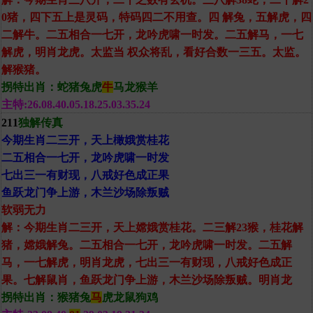
0猪，四下五上是灵码，特码四二不用查。四 解兔，五解虎，四
二解牛。二五相合一七开，龙吟虎啸一时发。二五解马，一七
解虎，明肖龙虎。太监当 权众将乱，看好合数一三五。太监。
解猴猪。
拐特出肖：蛇猪兔虎
牛
马龙猴羊
主特:26.08.40.05.18.25.03.35.24
211
独解传真
今期生肖二三开，天上橄娥赏桂花
二五相合一七开，龙吟虎啸一时发
七出三一有财现，八戒好色成正果
鱼跃龙门争上游，木兰沙场除叛贼
软弱无力
解：今期生肖二三开，天上嫦娥赏桂花。二三解23猴，桂花解
猪，嫦娥解兔。二五相合一七开，龙吟虎啸一时发。二五解
马，一七解虎，明肖龙虎，七出三一有财现，八戒好色成正
果。七解鼠肖，鱼跃龙门争上游，木兰沙场除叛贼。明肖龙
拐特出肖：猴猪兔
马
虎龙鼠狗鸡