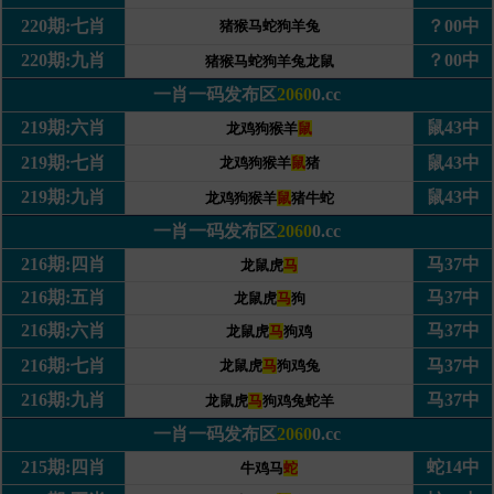
220期:七肖
？00中
猪猴马蛇狗羊兔
220期:九肖
？00中
猪猴马蛇狗羊兔龙鼠
一肖一码发布区
2060
0.cc
219期:六肖
鼠43中
龙鸡狗猴羊
鼠
219期:七肖
鼠43中
龙鸡狗猴羊
鼠
猪
219期:九肖
鼠43中
龙鸡狗猴羊
鼠
猪牛蛇
一肖一码发布区
2060
0.cc
216期:四肖
马37中
龙鼠虎
马
216期:五肖
马37中
龙鼠虎
马
狗
216期:六肖
马37中
龙鼠虎
马
狗鸡
216期:七肖
马37中
龙鼠虎
马
狗鸡兔
216期:九肖
马37中
龙鼠虎
马
狗鸡兔蛇羊
一肖一码发布区
2060
0.cc
215期:四肖
蛇14中
牛鸡马
蛇