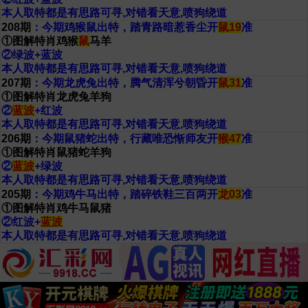
本人取特都是有思路可寻,对错看天意,喷狗绕道
208期
：今期鸡猴鼠出特，踏青路暗惹香尘开
鼠19
准
①图解特肖鸡猴
鼠
马羊
②
绿波+蓝波
本人取特都是有思路可寻,对错看天意,喷狗绕道
207期
：今期龙虎兔出特，腾气清浑兮朝昏开
鼠31
准
①图解特肖龙虎兔羊狗
②
蓝波
+红波
本人取特都是有思路可寻,对错看天意,喷狗绕道
206期
：今期鼠猪蛇出特，行藏唯恐惭师友开
猴47
准
①图解特肖鼠猪蛇羊狗
②
蓝波
+绿波
本人取特都是有思路可寻,对错看天意,喷狗绕道
205期
：今期鸡牛马出特，踏碎铁鞋三百两开
龙03
准
①图解特肖鸡牛马鼠猪
②
红波+
蓝波
本人取特都是有思路可寻,对错看天意,喷狗绕道